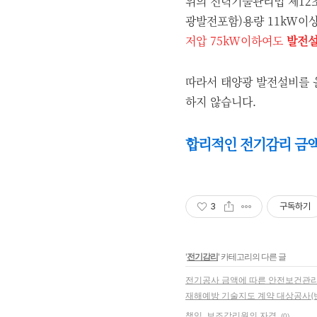
위의 전력기술관리법 제12조
광발전포함)용량 11kW이
저압 75kW이하여도
발전설
따라서 태양광 발전설비를 
하지 않습니다.
합리적인 전기감리 금액 
3
구독하기
'
전기감리
' 카테고리의 다른 글
전기공사 금액에 따른 안전보건관
재해예방 기술지도 계약 대상공사(
책임, 보조감리원의 자격
(0)